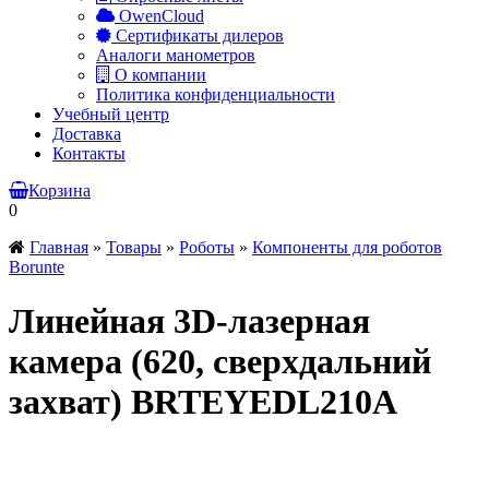
OwenCloud
Сертификаты дилеров
Аналоги манометров
О компании
Политика конфиденциальности
Учебный центр
Доставка
Контакты
Корзина
0
Главная
»
Товары
»
Роботы
»
Компоненты для роботов
Borunte
Линейная 3D-лазерная
камера (620, сверхдальний
захват) BRTEYEDL210A