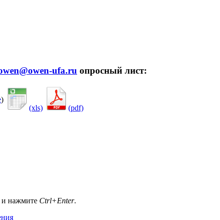
owen@owen-ufa.ru
опросный лист:
е
)
(xls)
(pdf)
а и нажмите
Ctrl+Enter
.
ения