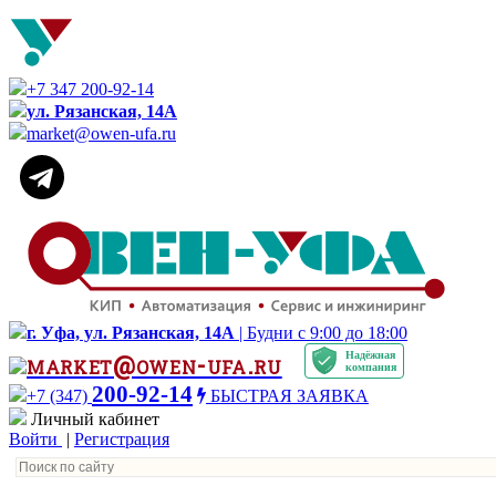
+7 347 200-92-14
ул. Рязанская, 14А
market@owen-ufa.ru
г. Уфа, ул. Рязанская, 14А
| Будни с 9:00 до 18:00
Надёжная
market@owen-ufa.ru
компания
200-92-14
+7 (347)
БЫСТРАЯ ЗАЯВКА
Личный кабинет
Войти
|
Регистрация